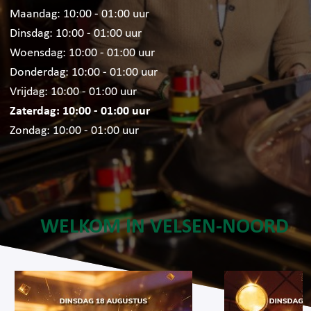
Maandag: 10:00 - 01:00 uur
Dinsdag: 10:00 - 01:00 uur
Woensdag: 10:00 - 01:00 uur
Donderdag: 10:00 - 01:00 uur
Vrijdag: 10:00 - 01:00 uur
Zaterdag: 10:00 - 01:00 uur
Zondag: 10:00 - 01:00 uur
WELKOM IN VELSEN-NOORD