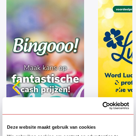
Deze website maakt gebruik van cookies
MEER INFO
MEER