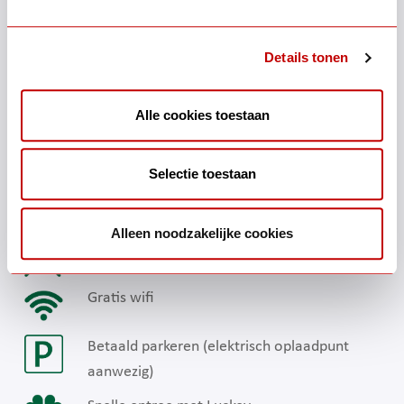
sfeer. De medewerkers zullen er alles aan doen om aan je
verwachtingen te voldoen. Ons spelaanbod is zeer divers.
Details tonen
Voldoende redenen om ons casino te bezoeken.
We kijken ernaar uit je te verwelkomen!
Alle cookies toestaan
Toegang vanaf 18 jaar
Selectie toestaan
Gratis entree
Alleen noodzakelijke cookies
Gratis hapjes & drankjes
Gratis wifi
Betaald parkeren (elektrisch oplaadpunt
aanwezig)